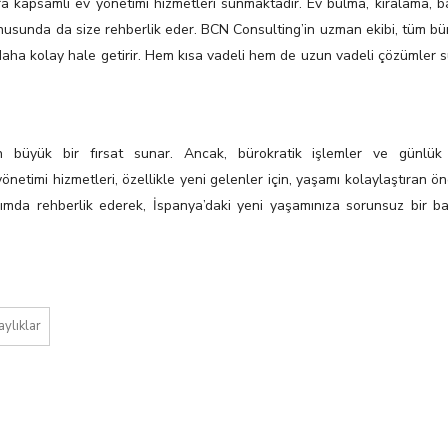
a kapsamlı ev yönetimi hizmetleri sunmaktadır. Ev bulma, kiralama, b
 konusunda da size rehberlik eder. BCN Consulting’in uzman ekibi, tüm bü
ı daha kolay hale getirir. Hem kısa vadeli hem de uzun vadeli çözümler 
in büyük bir fırsat sunar. Ancak, bürokratik işlemler ve günlü
önetimi hizmetleri, özellikle yeni gelenler için, yaşamı kolaylaştıran ön
ımda rehberlik ederek, İspanya’daki yeni yaşamınıza sorunsuz bir ba
aylıklar