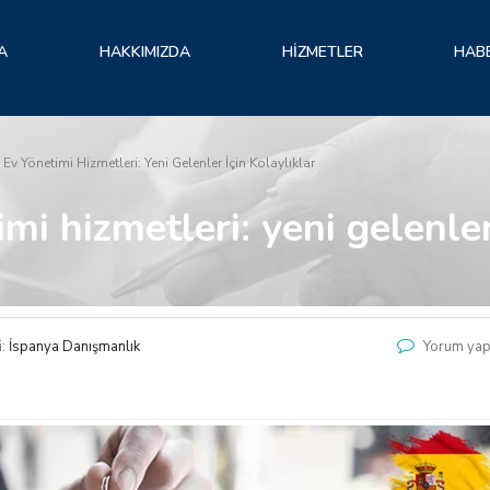
A
HAKKIMIZDA
HIZMETLER
HAB
Ev Yönetimi Hizmetleri: Yeni Gelenler İçin Kolaylıklar
mi hizmetleri: yeni gelenler 
i:
İspanya Danışmanlık
Yorum yap