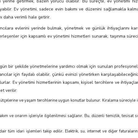
yerine getirmek, bazen yorucu olabilir. Bu süreçte, ev yönetimi hizm
layabilir. Ev yönetimi, sadece evin bakımı ve düzenini sağlamakla kalm
 daha verimli hale getirir.
ncılara evlerini yerinde bulmak, yönetmek ve günlük ihtiyaçlarını ka
erleşenler için kapsamlı ev yönetimi hizmetleri sunarak, taşınma sürec
üzgün bir şekilde yönetmelerine yardımcı olmak için sunulan profesyone
ncılar için faydalı olabilir, çünkü evinizi yönetirken karşılaşabileceğiniz
rlar. Ev yönetimi hizmetlerinin kapsamı, kişisel tercihlere ve ihtiyaçla
t verilir:
, bütçelerine ve yaşam tercihlerine uygun konutlar bulunur. Kiralama süreciyle i
akım ve onarım işleriyle ilgilenilmesi sağlanır. Bu, düzenli temizlik, tesisat s
dair tüm idari işlemleri takip edilir. Elektrik, su, internet ve diğer faturaları