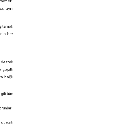
etleri,
az; aynı
rşılamak
inin her
l destek
 çeşitli
ra bağlı
lgili tüm
orunları,
n düzenli