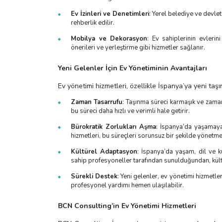
Ev İzinleri ve Denetimleri
: Yerel belediye ve devlet
rehberlik edilir.
Mobilya ve Dekorasyon
: Ev sahiplerinin evleri
önerileri ve yerleştirme gibi hizmetler sağlanır.
Yeni Gelenler İçin Ev Yönetiminin Avantajları
Ev yönetimi hizmetleri, özellikle İspanya’ya yeni taşı
Zaman Tasarrufu
: Taşınma süreci karmaşık ve zaman 
bu süreci daha hızlı ve verimli hale getirir.
Bürokratik Zorlukları Aşma
: İspanya’da yaşamaya 
hizmetleri, bu süreçleri sorunsuz bir şekilde yönetme
Kültürel Adaptasyon
: İspanya’da yaşam, dil ve kü
sahip profesyoneller tarafından sunulduğundan, kült
Sürekli Destek
: Yeni gelenler, ev yönetimi hizmetle
profesyonel yardımı hemen ulaşılabilir.
BCN Consulting’in Ev Yönetimi Hizmetleri