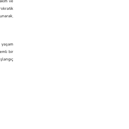
akım ve
rokratik
sunarak,
k yaşam
emli bir
şlangıç