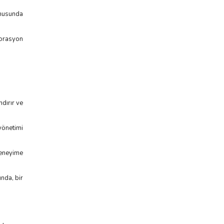
konusunda
korasyon
ndırır ve
yönetimi
 deneyime
ında, bir