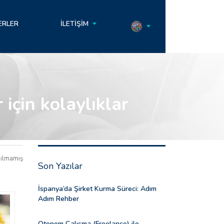
ERLER
İLETIŞIM
i̇çin kolaylıklar
ılmamış
Son Yazılar
İspanya’da Şirket Kurma Süreci: Adım
Adım Rehber
Otonom Çalışma (Freelance) ile