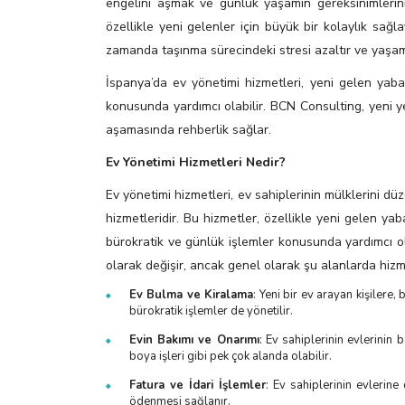
engelini aşmak ve günlük yaşamın gereksinimlerini 
özellikle yeni gelenler için büyük bir kolaylık sağ
zamanda taşınma sürecindeki stresi azaltır ve yaşamı
İspanya’da ev yönetimi hizmetleri, yeni gelen yaba
konusunda yardımcı olabilir. BCN Consulting, yeni y
aşamasında rehberlik sağlar.
Ev Yönetimi Hizmetleri Nedir?
Ev yönetimi hizmetleri, ev sahiplerinin mülklerini d
hizmetleridir. Bu hizmetler, özellikle yeni gelen yaba
bürokratik ve günlük işlemler konusunda yardımcı olu
olarak değişir, ancak genel olarak şu alanlarda hizme
Ev Bulma ve Kiralama
: Yeni bir ev arayan kişilere
bürokratik işlemler de yönetilir.
Evin Bakımı ve Onarımı
: Ev sahiplerinin evlerinin b
boya işleri gibi pek çok alanda olabilir.
Fatura ve İdari İşlemler
: Ev sahiplerinin evlerine 
ödenmesi sağlanır.