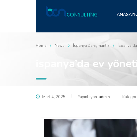
ANASAYF
Home
News
İspanya Danışmanlık
İspanya’da 
i̇spanya’da ev yöneti
Mart 4, 2025
Yayınlayan:
admin
Kategor