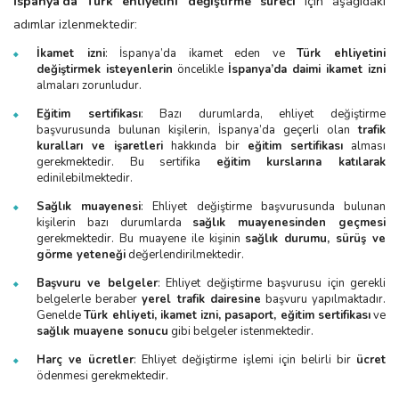
İspanya’da Türk ehliyetini değiştirme süreci
için aşağıdaki
adımlar izlenmektedir:
İkamet izni
: İspanya’da ikamet eden ve
Türk ehliyetini
değiştirmek isteyenlerin
öncelikle
İspanya’da daimi ikamet izni
almaları zorunludur.
Eğitim sertifikası
: Bazı durumlarda, ehliyet değiştirme
başvurusunda bulunan kişilerin, İspanya’da geçerli olan
trafik
kuralları ve işaretleri
hakkında bir
eğitim sertifikası
alması
gerekmektedir. Bu sertifika
eğitim kurslarına katılarak
edinilebilmektedir.
Sağlık muayenesi
: Ehliyet değiştirme başvurusunda bulunan
kişilerin bazı durumlarda
sağlık muayenesinden geçmesi
gerekmektedir. Bu muayene ile kişinin
sağlık durumu, sürüş ve
görme yeteneği
değerlendirilmektedir.
Başvuru ve belgeler
: Ehliyet değiştirme başvurusu için gerekli
belgelerle beraber
yerel trafik dairesine
başvuru yapılmaktadır.
Genelde
Türk ehliyeti, ikamet izni, pasaport, eğitim sertifikası
ve
sağlık muayene sonucu
gibi belgeler istenmektedir.
Harç ve ücretler
: Ehliyet değiştirme işlemi için belirli bir
ücret
ödenmesi gerekmektedir.