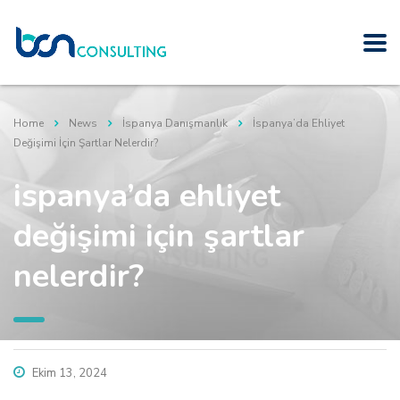
Home
News
İspanya Danışmanlık
İspanya’da Ehliyet
Değişimi İçin Şartlar Nelerdir?
i̇spanya’da ehliyet
değişimi i̇çin şartlar
nelerdir?
Ekim 13, 2024